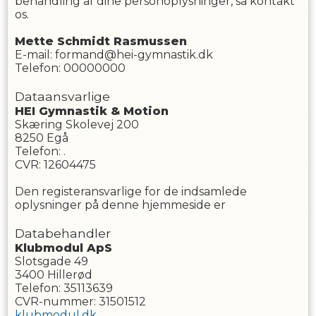
behandling af dine personoplysninger, så kontakt
os.
Mette
Schmidt Rasmussen
E-mail
:
formand@hei-gymnastik.dk
Telefon
:
00000000
Dataansvarlige
HEI Gymnastik & Motion
Skæring Skolevej 200
8250
Egå
Telefon
:
.
CVR
:
12604475
Den registeransvarlige for de indsamlede
oplysninger på denne hjemmeside er
Databehandler
Klubmodul ApS
Slotsgade 49
3400 Hillerød
Telefon: 35113639
CVR-nummer: 31501512
klubmodul.dk