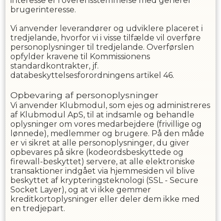
interesse er i overensstemmelse med generel
brugerinteresse.
Vi anvender leverandører og udviklere placeret i
tredjelande, hvorfor vi i visse tilfælde vil overføre
personoplysninger til tredjelande. Overførslen
opfylder kravene til Kommissionens
standardkontrakter, jf.
databeskyttelsesforordningens artikel 46.
Opbevaring af personoplysninger
Vi anvender Klubmodul, som ejes og administreres
af Klubmodul ApS, til at indsamle og behandle
oplysninger om vores medarbejdere (frivillige og
lønnede), medlemmer og brugere. På den måde
er vi sikret at alle personoplysninger, du giver
opbevares på sikre (kodeordsbeskyttede og
firewall-beskyttet) servere, at alle elektroniske
transaktioner indgået via hjemmesiden vil blive
beskyttet af krypteringsteknologi (SSL - Secure
Socket Layer), og at vi ikke gemmer
kreditkortoplysninger eller deler dem ikke med
en tredjepart.