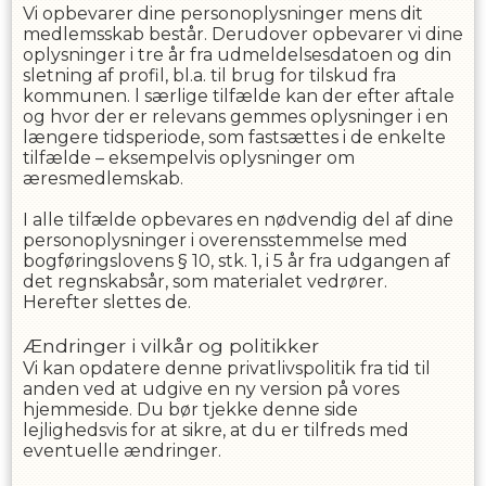
Vi opbevarer dine personoplysninger mens dit
medlemsskab består. Derudover opbevarer vi dine
oplysninger i
tre
år fra udmeldelsesdatoen og din
sletning af profil, bl.a. til brug for tilskud fra
kommunen. l særlige tilfælde kan der efter aftale
og hvor der er relevans gemmes oplysninger i en
længere tidsperiode, som fastsættes i de enkelte
tilfælde – eksempelvis oplysninger om
æresmedlemskab.
I alle tilfælde opbevares en nødvendig del af dine
personoplysninger i overensstemmelse med
bogføringslovens § 10, stk. 1, i 5 år fra udgangen af
det regnskabsår, som materialet vedrører.
Herefter slettes de.
Ændringer i vilkår og politikker
Vi kan opdatere denne privatlivspolitik fra tid til
anden ved at udgive en ny version på vores
hjemmeside. Du bør tjekke denne side
lejlighedsvis for at sikre, at du er tilfreds med
eventuelle ændringer.