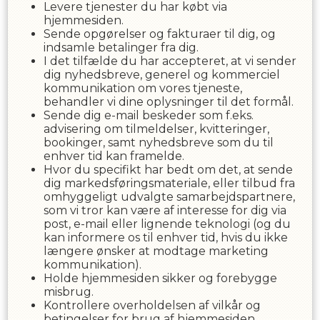
Levere tjenester du har købt via
hjemmesiden.
Sende opgørelser og fakturaer til dig, og
indsamle betalinger fra dig.
I det tilfælde du har accepteret, at vi sender
dig nyhedsbreve, generel og kommerciel
kommunikation om vores tjeneste,
behandler vi dine oplysninger til det formål.
Sende dig e-mail beskeder som f.eks.
advisering om tilmeldelser, kvitteringer,
bookinger, samt nyhedsbreve som du til
enhver tid kan framelde.
Hvor du specifikt har bedt om det, at sende
dig markedsføringsmateriale, eller tilbud fra
omhyggeligt udvalgte samarbejdspartnere,
som vi tror kan være af interesse for dig via
post, e-mail eller lignende teknologi (og du
kan informere os til enhver tid, hvis du ikke
længere ønsker at modtage marketing
kommunikation).
Holde hjemmesiden sikker og forebygge
misbrug.
Kontrollere overholdelsen af ​​vilkår og
betingelser for brug af hjemmesiden.