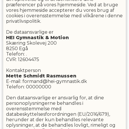
præferencer på vores hjemmeside. Ved at bruge
vores hjemmeside accepterer du vores brug af
cookies i overensstemmelse med vilkårene i denne
privatlivspolitik.
De dataansvarlige er
HEI Gymnastik & Motion
Skæring Skolevej 200
8250
Egå
Telefon
:
.
CVR
:
12604475
Kontaktperson
Mette
Schmidt Rasmussen
E-mail
:
formand@hei-gymnastik.dk
Telefon
:
00000000
Den dataansvarlige er ansvarlig for, at dine
personoplysningerne behandles i
overensstemmelse med
databeskyttelsesforordningen (EU/2016/679),
herunder at der kun behandles relevante
oplysninger, at de behandles lovligt, rimeligt og